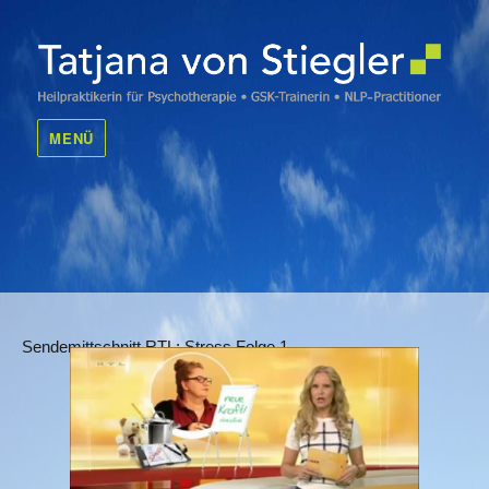
Tatjana von Stiegler
MENÜ
Sendemittschnitt RTL: Stress Folge 1