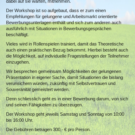
dabei auf sie warten, mitnehmen.
Der Workshop ist so aufgebaut, dass er zum einen
Empfehlungen für gelungene und Arbeitsmarkt orientierte
Bewerbungsunterlagen enthält und sich zum anderen auch
ausführlich mit Situationen in Bewerbungsgesprächen
beschäftigt.
Vieles wird in Rollenspielen trainiert, damit das Theoretische
auch einen praktischen Bezug bekommt. Hierbei besteht auch
die Möglichkeit, auf individuelle Fragestellungen der Teilnehmer
einzugehen.
Wir besprechen gemeinsam Möglichkeiten der gelungenen
Präsentation in eigener Sache, damit Situationen die bislang
verunsichern würden, zukünftig mit Selbstvertrauen und
Souveränität gemeistert werden.
Denn schliesslich geht es in einer Bewerbung darum, von sich
und seinen Fähigkeiten zu überzeugen.
Der Workshop geht jeweils Samstag und Sonntag von 10:00
bis 16:00 Uhr.
Die Gebühren betragen 300,- € pro Person.